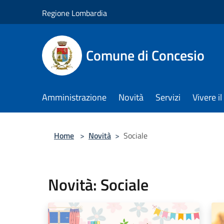
Salta al contenuto principale
Regione Lombardia
Comune di Concesio
Amministrazione
Novità
Servizi
Vivere 
Home
>
Novità
>
Sociale
Novità: Sociale