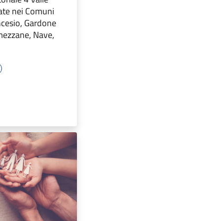
zate nei Comuni
ncesio, Gardone
mezzane, Nave,