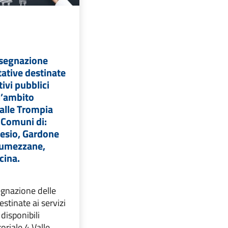
ssegnazione
tative destinate
tivi pubblici
ll’ambito
Valle Trompia
i Comuni di:
esio, Gardone
Lumezzane,
cina.
egnazione delle
estinate ai servizi
 disponibili
toriale 4 Valle