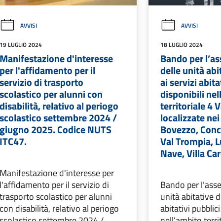
AVVISI
AVVISI
19 LUGLIO 2024
18 LUGLIO 2024
Manifestazione d'interesse
Bando per l’a
per l'affidamento per il
delle unità abi
servizio di trasporto
ai servizi abita
scolastico per alunni con
disponibili ne
disabilità, relativo al periogo
territoriale 4 
scolastico settembre 2024 /
localizzate ne
giugno 2025. Codice NUTS
Bovezzo, Conc
ITC47.
Val Trompia, 
Nave, Villa Car
Manifestazione d'interesse per
l'affidamento per il servizio di
Bando per l’ass
trasporto scolastico per alunni
unità abitative d
con disabilità, relativo al periogo
abitativi pubblici
scolastico settembre 2024 /
nell’ambito terri