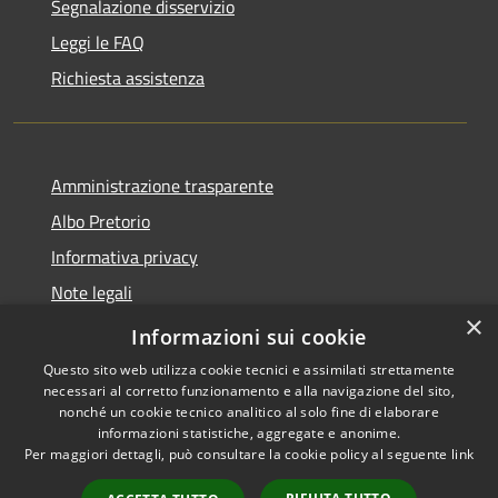
Segnalazione disservizio
Leggi le FAQ
Richiesta assistenza
Amministrazione trasparente
Albo Pretorio
Informativa privacy
Note legali
×
Dichiarazione di accessibilità
Informazioni sui cookie
Questo sito web utilizza cookie tecnici e assimilati strettamente
necessari al corretto funzionamento e alla navigazione del sito,
nonché un cookie tecnico analitico al solo fine di elaborare
informazioni statistiche, aggregate e anonime.
RSS
Copyright © 2021 •
Per maggiori dettagli, può consultare la cookie policy al seguente
link
Accessibilità
Comune di Concesio •
Privacy
Powered by
Municipium
•