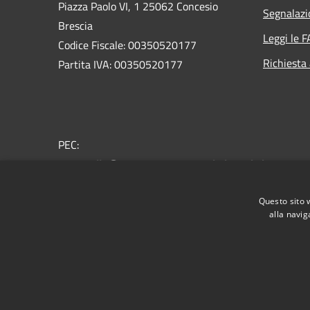
Piazza Paolo VI, 1 25062 Concesio
Segnalazi
Brescia
Leggi le 
Codice Fiscale: 00350520177
Richiesta
Partita IVA: 00350520177
PEC:
protocollo@pec.comune.concesio.brescia.it
Centralino Unico: 030.2184000
Questo sito 
alla navig
RSS
Accessibilità
Privacy
Cookie
Mappa de