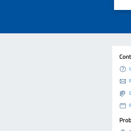
Cont
Prob