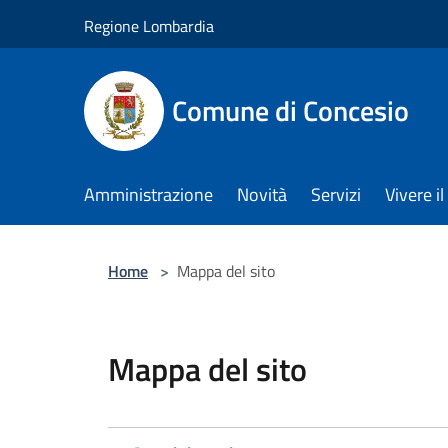
Salta al contenuto principale
Regione Lombardia
Comune di Concesio
Amministrazione
Novità
Servizi
Vivere 
Home
>
Mappa del sito
Mappa del sito