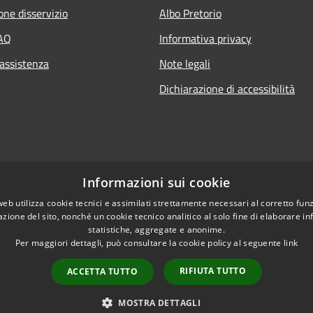
one disservizio
Albo Pretorio
FAQ
Informativa privacy
 assistenza
Note legali
Dichiarazione di accessibilità
Informazioni sui cookie
web utilizza cookie tecnici e assimilati strettamente necessari al corretto fu
azione del sito, nonché un cookie tecnico analitico al solo fine di elaborare i
statistiche, aggregate e anonime.
Per maggiori dettagli, può consultare la cookie policy al seguente
link
Copyright © 2021 • Comun
l sito
RIFIUTA TUTTO
ACCETTA TUTTO
MOSTRA DETTAGLI