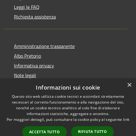
Leggi le FAQ
Richiesta assistenza
Amministrazione trasparente
Albo Pretorio
Informativa privacy
Note legali
×
Dichiarazione di accessibilità
Informazioni sui cookie
Questo sito web utilizza cookie tecnici e assimilati strettamente
necessari al corretto funzionamento e alla navigazione del sito,
nonché un cookie tecnico analitico al solo fine di elaborare
informazioni statistiche, aggregate e anonime.
RSS
Copyright © 2021 •
Per maggiori dettagli, può consultare la cookie policy al seguente
link
Accessibilità
Comune di Concesio •
Privacy
Powered by
Municipium
•
RIFIUTA TUTTO
ACCETTA TUTTO