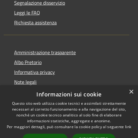
Segnalazione disservizio
Leggi le FAQ
Richiesta assistenza
Amministrazione trasparente
Albo Pretorio
Informativa privacy
Note legali
×
Dichiarazione di accessibilità
Informazioni sui cookie
Questo sito web utilizza cookie tecnici e assimilati strettamente
necessari al corretto funzionamento e alla navigazione del sito,
nonché un cookie tecnico analitico al solo fine di elaborare
informazioni statistiche, aggregate e anonime.
RSS
Copyright © 2021 •
Per maggiori dettagli, può consultare la cookie policy al seguente
link
Accessibilità
Comune di Concesio •
Privacy
Powered by
Municipium
•