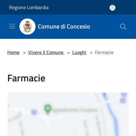
Salta al contenuto principale
Regione Lombardia
Comune di Concesio
Home
>
Vivere il Comune
>
Luoghi
>
Farmacie
Farmacie