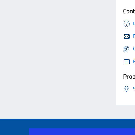
Cont
Prob