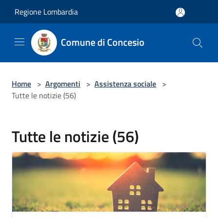
Salta al contenuto principale
Regione Lombardia
Comune di Concesio
Home
>
Argomenti
>
Assistenza sociale
>
Tutte le notizie (56)
Tutte le notizie (56)