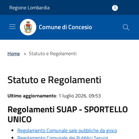
Salta al contenuto principale
Regione Lombardia
Comune di Concesio
Home
>
Statuto e Regolamenti
Statuto e Regolamenti
Ultimo aggiornamento
: 1 luglio 2026, 09:53
Regolamenti SUAP - SPORTELLO
UNICO
Regolamento Comunale sale pubbliche da gioco
Regolamento Comunale dei Pubblici Servizi