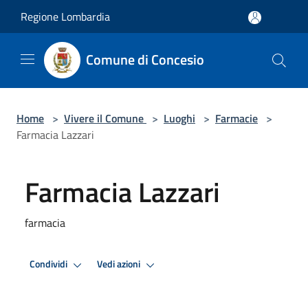
Salta al contenuto principale
Regione Lombardia
Comune di Concesio
Home
>
Vivere il Comune
>
Luoghi
>
Farmacie
>
Farmacia Lazzari
Farmacia Lazzari
farmacia
Condividi
Vedi azioni