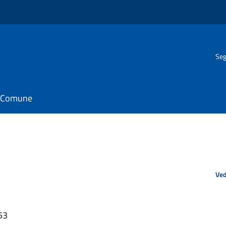
Seg
il Comune
Ved
53