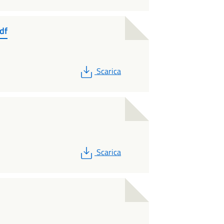
df
PDF
Scarica
PDF
Scarica