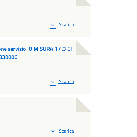
PDF
Scarica
ne servizio IO MISURA 1.4.3 CI
330006
PDF
Scarica
PDF
Scarica