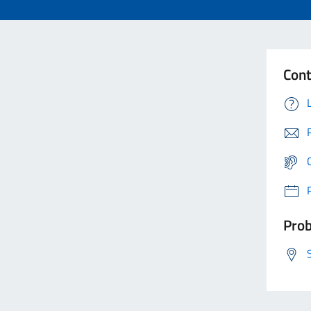
Cont
Prob