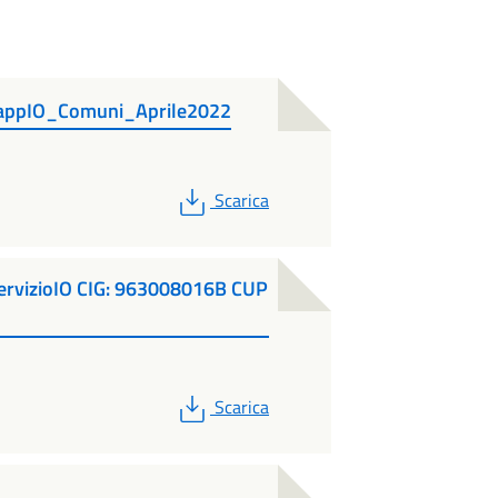
3 appIO_Comuni_Aprile2022
PDF
Scarica
servizioIO CIG: 963008016B CUP
PDF
Scarica