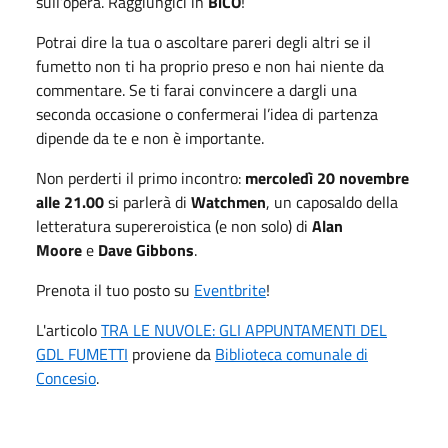
sull’opera. Raggiungici in
BiCO
!
Potrai dire la tua o ascoltare pareri degli altri se il
fumetto non ti ha proprio preso e non hai niente da
commentare. Se ti farai convincere a dargli una
seconda occasione o confermerai l’idea di partenza
dipende da te e non è importante.
Non perderti il primo incontro:
mercoledì 20 novembre
alle 21.00
si parlerà di
Watchmen
, un caposaldo della
letteratura supereroistica (e non solo) di
Alan
Moore
e
Dave Gibbons
.
Prenota il tuo posto su
Eventbrite
!
L'articolo
TRA LE NUVOLE: GLI APPUNTAMENTI DEL
GDL FUMETTI
proviene da
Biblioteca comunale di
Concesio
.