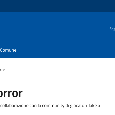
Seg
il Comune
rror
orror
n collaborazione con la community di giocatori Take a