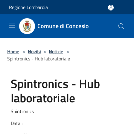
Salta al contenuto principale
Regione Lombardia
Comune di Concesio
Home
>
Novità
>
Notizie
>
Spintronics - Hub laboratoriale
Spintronics - Hub
laboratoriale
Spintronics
Data :