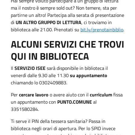
Hai sempre voluto partecipare a un gruppo di lettura
ma il nostro è sempre sold out? Non temere, sta per
partirne un altro! Partecipa alla serata di presentazione
di
UN ALTRO GRUPPO DI LETTURA
, ci troviamo in
biblioteca alle 21.00. Prenotati su
bit.ly/prenotainbiblio
.
ALCUNI SERVIZI CHE TROVI
QUI IN BIBLIOTECA
Il
SERVIZIO ISEE
sarà disponibile in biblioteca il
venerdì dalle 9.30 alle 11.30
su appuntamento
chiamando lo 0302409883.
Per
cercare lavoro
o avere aiuto con il
curriculum
fissa
un appuntamento con
PUNTO.COMUNE
al
3351580284.
Ti serve il PIN della tessera sanitaria? Passa in
biblioteca negli orari di apertura. Per lo SPID invece