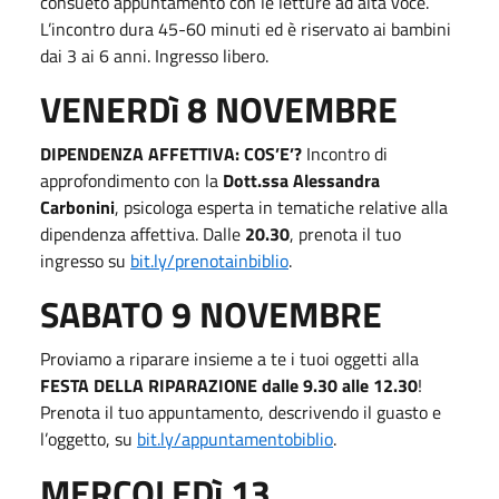
consueto appuntamento con le letture ad alta voce.
L’incontro dura 45-60 minuti ed è riservato ai bambini
dai 3 ai 6 anni. Ingresso libero.
VENERDì 8 NOVEMBRE
DIPENDENZA AFFETTIVA: COS’E’?
Incontro di
approfondimento con la
Dott.ssa Alessandra
Carbonini
, psicologa esperta in tematiche relative alla
dipendenza affettiva. Dalle
20.30
, prenota il tuo
ingresso su
bit.ly/prenotainbiblio
.
SABATO 9 NOVEMBRE
Proviamo a riparare insieme a te i tuoi oggetti alla
FESTA DELLA RIPARAZIONE
dalle 9.30 alle 12.30
!
Prenota il tuo appuntamento, descrivendo il guasto e
l’oggetto, su
bit.ly/appuntamentobiblio
.
MERCOLEDì 13