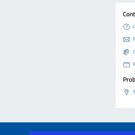
Cont
Prob