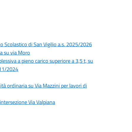
olo Scolastico di San Vigilio a.s. 2025/2026
ia su via Moro
plessiva a pieno carico superiore a 3,5 t, su
/11/2024
à ordinaria su Via Mazzini per lavori di
intersezione Via Valpiana