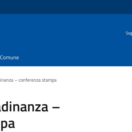
Seg
il Comune
adinanza – conferenza stampa
tadinanza –
mpa