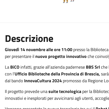
Descrizione
Giovedì 14 novembre alle ore 11:00
presso la Biblioteca
per presentare il
nuovo progetto innovativo
che coinvolg
La
BiCO
infatti, grazie all’azienda padernese
BBS Srl
che 
con l’
Ufficio Biblioteche della Provincia di Brescia,
sarà 
dal bando
InnovaCultura 2024
promosso da Regione Lo
Il progetto prevede una
suite tecnologica
per la Bibliot
innovativi e inesplorati per avvicinarsi agli utenti, accogl
Verranno presentate le nuove tecnologie tra cui il
Robot 