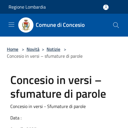
Salta al contenuto principale
Regione Lombardia
Comune di Concesio
Home
>
Novità
>
Notizie
>
Concesio in versi – sfumature di parole
Concesio in versi –
sfumature di parole
Concesio in versi - Sfumature di parole
Data :