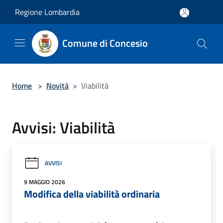
Salta al contenuto principale
Regione Lombardia
Comune di Concesio
Home
>
Novità
>
Viabilità
Avvisi: Viabilità
AVVISI
9 MAGGIO 2026
Modifica della viabilità ordinaria