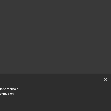
×
nzionamento e
nformazioni