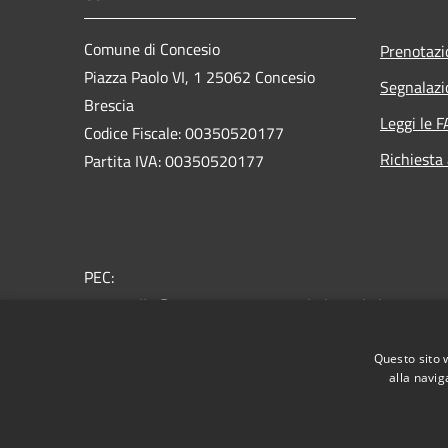
Comune di Concesio
Prenotaz
Piazza Paolo VI, 1 25062 Concesio
Segnalazi
Brescia
Leggi le 
Codice Fiscale: 00350520177
Richiesta
Partita IVA: 00350520177
PEC:
protocollo@pec.comune.concesio.brescia.it
Centralino Unico: 030.2184000
Questo sito 
alla navig