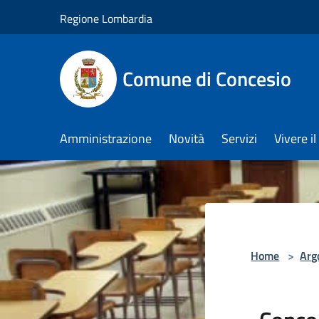
Salta al contenuto principale
Regione Lombardia
Comune di Concesio
Amministrazione
Novità
Servizi
Vivere 
Home
>
Arg