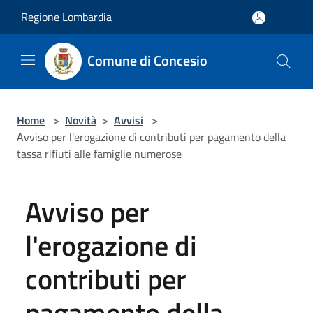
Salta al contenuto principale
Regione Lombardia
Comune di Concesio
Home
>
Novità
>
Avvisi
>
Avviso per l'erogazione di contributi per pagamento della
tassa rifiuti alle famiglie numerose
Avviso per
l'erogazione di
contributi per
pagamento della