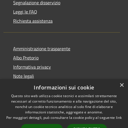
Segnalazione disservizio
Leggi le FAQ
Richiesta assistenza
Amministrazione trasparente
Albo Pretorio
Informativa privacy
Note legali
×
Dichiarazione di accessibilità
Informazioni sui cookie
Questo sito web utilizza cookie tecnici e assimilati strettamente
necessari al corretto funzionamento e alla navigazione del sito,
nonché un cookie tecnico analitico al solo fine di elaborare
informazioni statistiche, aggregate e anonime.
RSS
Copyright © 2021 •
Per maggiori dettagli, può consultare la cookie policy al seguente
link
Accessibilità
Comune di Concesio •
Privacy
Powered by
Municipium
•