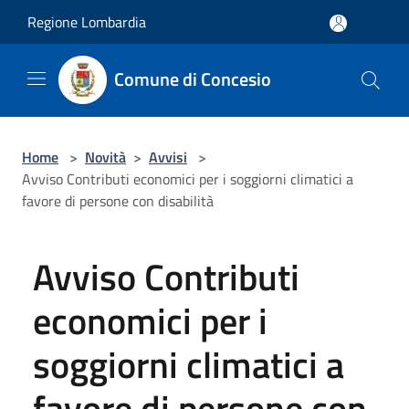
Salta al contenuto principale
Regione Lombardia
Comune di Concesio
Home
>
Novità
>
Avvisi
>
Avviso Contributi economici per i soggiorni climatici a
favore di persone con disabilità
Avviso Contributi
economici per i
soggiorni climatici a
favore di persone con