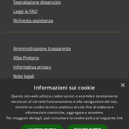
Segnalazione disservizio
Leggi le FAQ
Richiesta assistenza
Amministrazione trasparente
Albo Pretorio
Informativa privacy
Note legali
×
Dichiarazione di accessibilità
Informazioni sui cookie
Questo sito web utilizza cookie tecnici e assimilati strettamente
necessari al corretto funzionamento e alla navigazione del sito,
nonché un cookie tecnico analitico al solo fine di elaborare
informazioni statistiche, aggregate e anonime.
RSS
Copyright © 2021 •
Per maggiori dettagli, può consultare la cookie policy al seguente
link
Accessibilità
Comune di Concesio •
Privacy
Powered by
Municipium
•