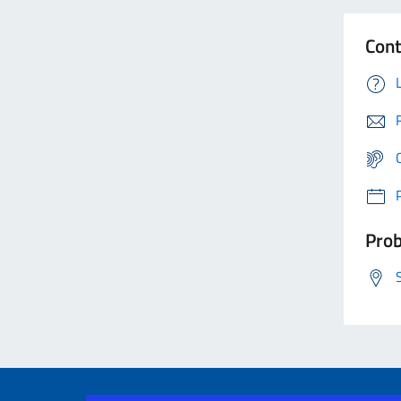
Cont
Prob