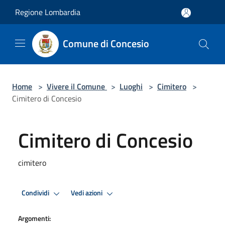
Salta al contenuto principale
Regione Lombardia
Comune di Concesio
Home
>
Vivere il Comune
>
Luoghi
>
Cimitero
>
Cimitero di Concesio
Cimitero di Concesio
cimitero
Condividi
Vedi azioni
Argomenti: