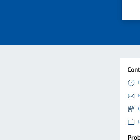
Cont
Prob