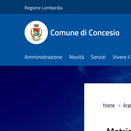
Salta al contenuto principale
Regione Lombardia
Comune di Concesio
Amministrazione
Novità
Servizi
Vivere 
Home
>
Arg