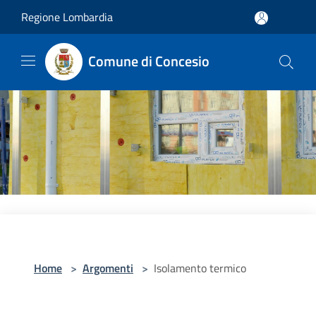
Salta al contenuto principale
Regione Lombardia
Comune di Concesio
Home
>
Argomenti
>
Isolamento termico