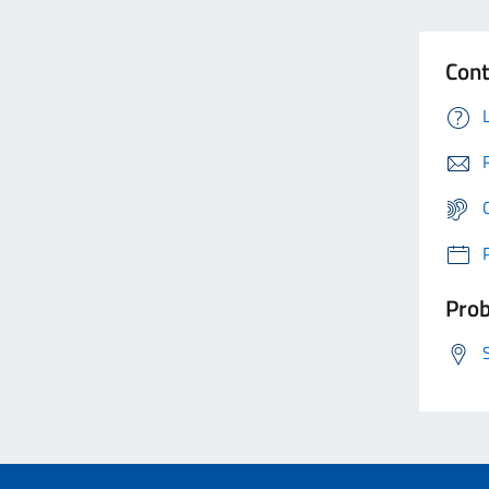
Cont
Prob