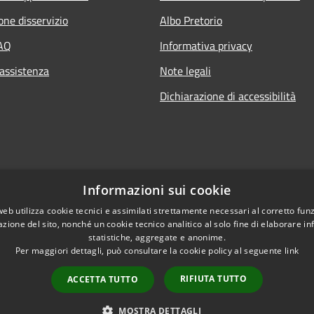
one disservizio
Albo Pretorio
FAQ
Informativa privacy
 assistenza
Note legali
Dichiarazione di accessibilità
Informazioni sui cookie
web utilizza cookie tecnici e assimilati strettamente necessari al corretto fu
azione del sito, nonché un cookie tecnico analitico al solo fine di elaborare i
statistiche, aggregate e anonime.
Per maggiori dettagli, può consultare la cookie policy al seguente
link
Copyright © 2021 • Comun
l sito
RIFIUTA TUTTO
ACCETTA TUTTO
MOSTRA DETTAGLI