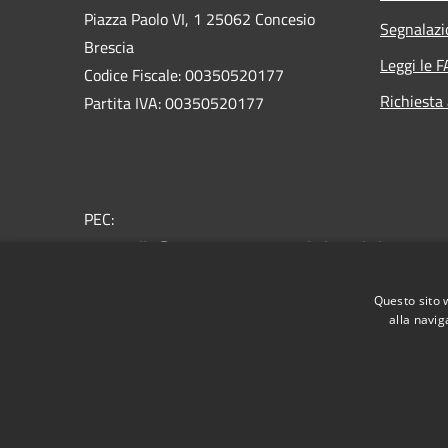
Piazza Paolo VI, 1 25062 Concesio
Segnalazi
Brescia
Leggi le 
Codice Fiscale: 00350520177
Richiesta
Partita IVA: 00350520177
PEC:
protocollo@pec.comune.concesio.brescia.it
Centralino Unico: 030.2184000
Questo sito 
alla navig
RSS
Accessibilità
Privacy
Cookie
Mappa de