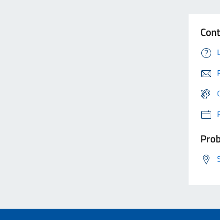
Cont
Prob