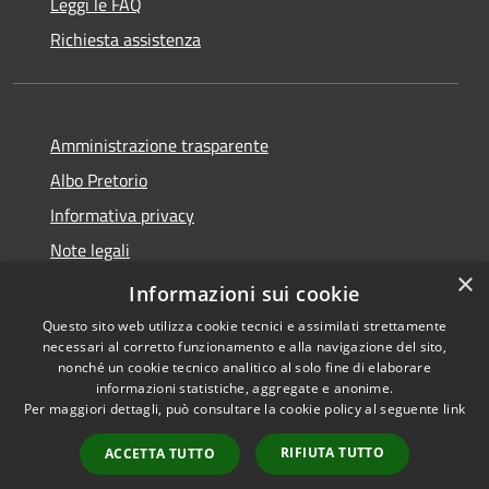
Leggi le FAQ
Richiesta assistenza
Amministrazione trasparente
Albo Pretorio
Informativa privacy
Note legali
×
Dichiarazione di accessibilità
Informazioni sui cookie
Questo sito web utilizza cookie tecnici e assimilati strettamente
necessari al corretto funzionamento e alla navigazione del sito,
nonché un cookie tecnico analitico al solo fine di elaborare
informazioni statistiche, aggregate e anonime.
RSS
Copyright © 2021 •
Per maggiori dettagli, può consultare la cookie policy al seguente
link
Accessibilità
Comune di Concesio •
Privacy
Powered by
Municipium
•
RIFIUTA TUTTO
ACCETTA TUTTO
Cookie
Accesso redazione