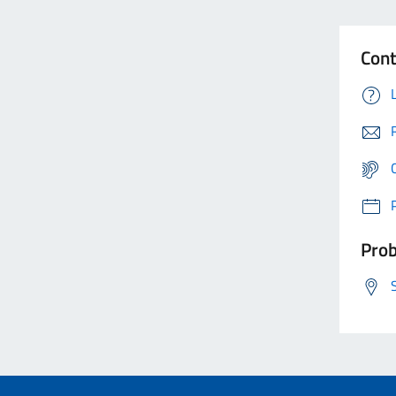
Cont
Prob