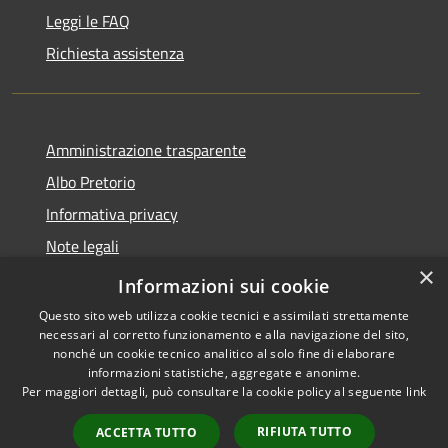
Leggi le FAQ
Richiesta assistenza
Amministrazione trasparente
Albo Pretorio
Informativa privacy
Note legali
×
Dichiarazione di accessibilità
Informazioni sui cookie
Questo sito web utilizza cookie tecnici e assimilati strettamente
necessari al corretto funzionamento e alla navigazione del sito,
nonché un cookie tecnico analitico al solo fine di elaborare
informazioni statistiche, aggregate e anonime.
RSS
Copyright © 2021 •
Per maggiori dettagli, può consultare la cookie policy al seguente
link
Accessibilità
Comune di Concesio •
Privacy
Powered by
Municipium
•
RIFIUTA TUTTO
ACCETTA TUTTO