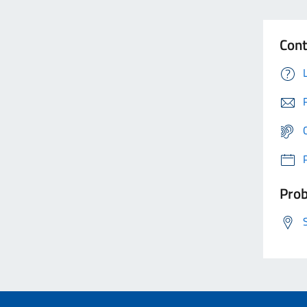
Cont
Prob