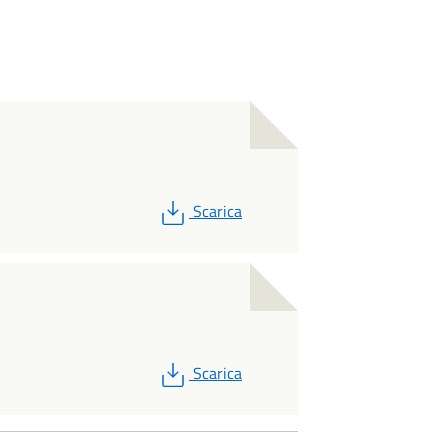
PDF
Scarica
PDF
Scarica