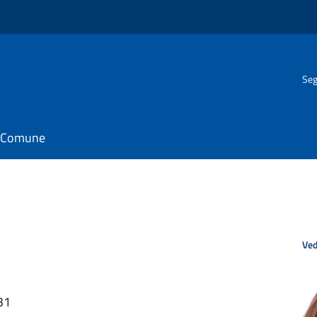
Seg
il Comune
Ved
31