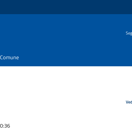
Seg
il Comune
Ved
10:36