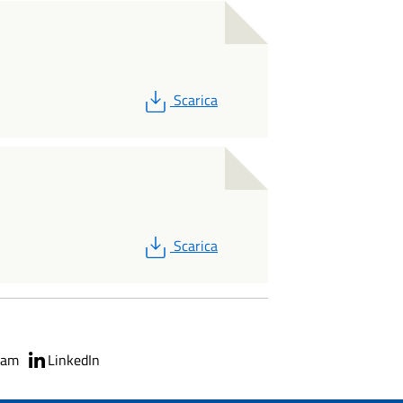
PDF
Scarica
PDF
Scarica
ram
LinkedIn