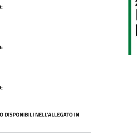
:
I
:
I
:
I
O DISPONIBILI NELL'ALLEGATO IN