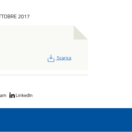
TTOBRE 2017
PDF
Scarica
ram
LinkedIn