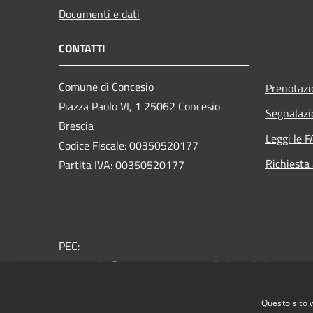
Documenti e dati
CONTATTI
Comune di Concesio
Prenotaz
Piazza Paolo VI, 1 25062 Concesio
Segnalazi
Brescia
Leggi le 
Codice Fiscale: 00350520177
Richiesta
Partita IVA: 00350520177
PEC:
protocollo@pec.comune.concesio.brescia.it
Centralino Unico: 030.2184000
Questo sito 