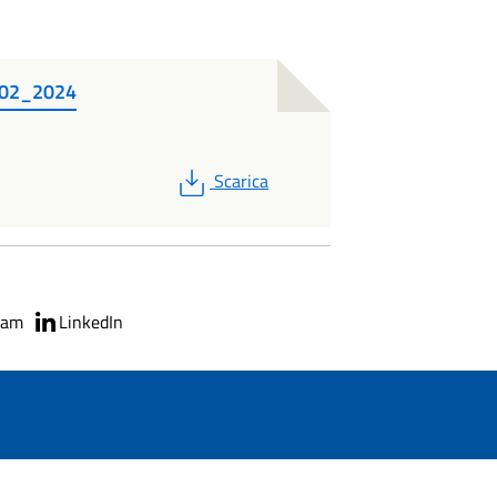
_02_2024
PDF
Scarica
ram
LinkedIn