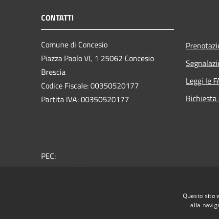
CONTATTI
Comune di Concesio
Prenotaz
Piazza Paolo VI, 1 25062 Concesio
Segnalazi
Brescia
Leggi le 
Codice Fiscale: 00350520177
Richiesta
Partita IVA: 00350520177
PEC:
protocollo@pec.comune.concesio.brescia.it
Centralino Unico: 030.2184000
Questo sito 
alla navig