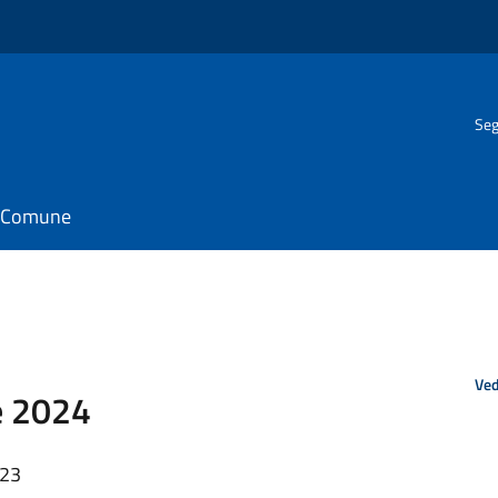
Seg
il Comune
Ved
e 2024
:23