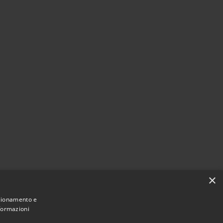
×
nzionamento e
nformazioni