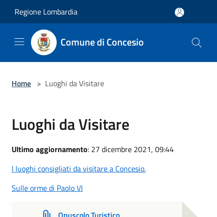
Salta al contenuto principale
Regione Lombardia
Comune di Concesio
Home
>
Luoghi da Visitare
Luoghi da Visitare
Ultimo aggiornamento
: 27 dicembre 2021, 09:44
I luoghi consigliati da visitare a Concesio.
Sulle orme di Paolo VI
Opuscolo Turistico