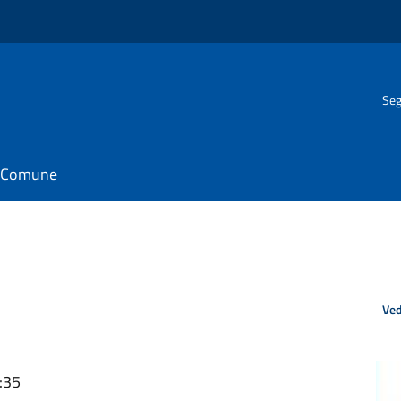
Seg
il Comune
Ved
:35