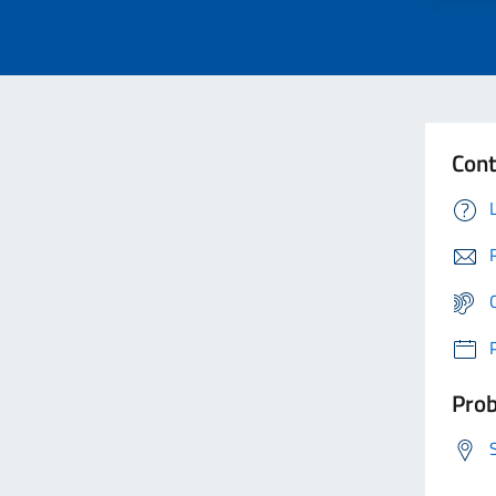
Cont
Prob