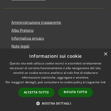
Amministrazione trasparente
Albo Pretorio
Informativa privacy
Note legali
×
Dichiarazione di accessibilità
Informazioni sui cookie
Questo sito web utilizza cookie tecnici e assimilati strettamente
necessari al corretto funzionamento e alla navigazione del sito,
nonché un cookie tecnico analitico al solo fine di elaborare
informazioni statistiche, aggregate e anonime.
RSS
Copyright © 2021 •
Per maggiori dettagli, può consultare la cookie policy al seguente
link
Accessibilità
Comune di Concesio •
Privacy
Powered by
Municipium
•
RIFIUTA TUTTO
ACCETTA TUTTO
Cookie
Accesso redazione
Mappa del sito
MOSTRA DETTAGLI