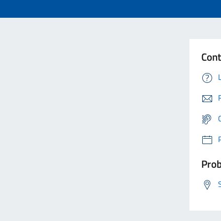
Cont
Prob