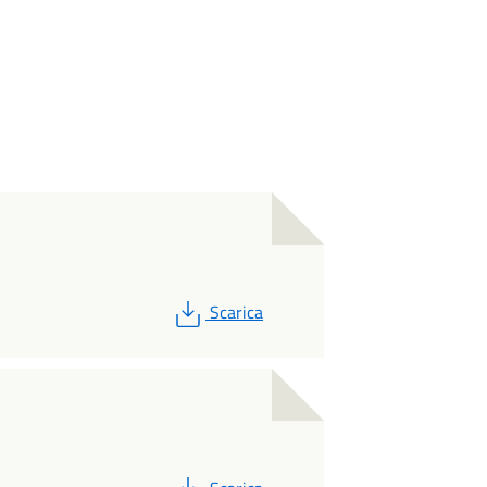
PDF
Scarica
PDF