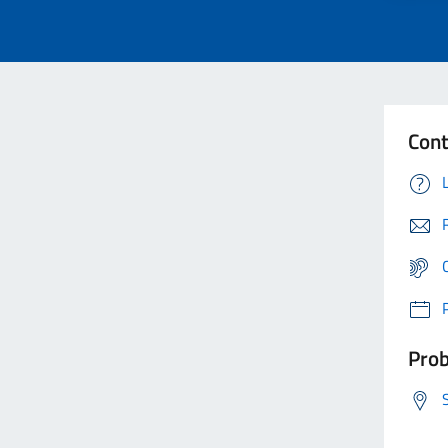
Cont
Prob