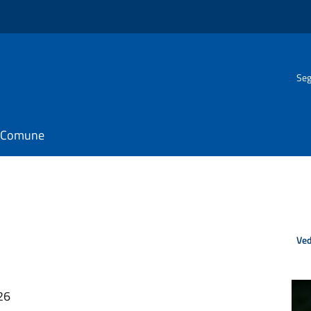
Seg
il Comune
Ved
26