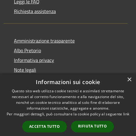
Leggi le FAQ
Richiesta assistenza
Amministrazione trasparente
Albo Pretorio
Informativa privacy
Note legali
×
Dichiarazione di accessibilità
Informazioni sui cookie
Questo sito web utilizza cookie tecnici e assimilati strettamente
necessari al corretto funzionamento e alla navigazione del sito,
nonché un cookie tecnico analitico al solo fine di elaborare
informazioni statistiche, aggregate e anonime.
RSS
Copyright © 2021 •
Per maggiori dettagli, può consultare la cookie policy al seguente
link
Accessibilità
Comune di Concesio •
Privacy
Powered by
Municipium
•
RIFIUTA TUTTO
ACCETTA TUTTO
Cookie
Accesso redazione