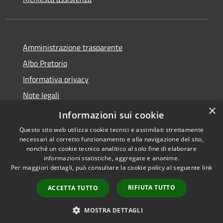
Amministrazione trasparente
Albo Pretorio
Informativa privacy
Note legali
×
Dichiarazione di accessibilità
Informazioni sui cookie
Questo sito web utilizza cookie tecnici e assimilati strettamente
necessari al corretto funzionamento e alla navigazione del sito,
nonché un cookie tecnico analitico al solo fine di elaborare
informazioni statistiche, aggregate e anonime.
RSS
Copyright © 2021 •
Per maggiori dettagli, può consultare la cookie policy al seguente
link
Accessibilità
Comune di Concesio •
Privacy
Powered by
Municipium
•
RIFIUTA TUTTO
ACCETTA TUTTO
Cookie
Accesso redazione
Mappa del sito
MOSTRA DETTAGLI