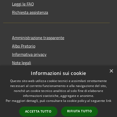
Leggi le FAQ
Richiesta assistenza
Amministrazione trasparente
Albo Pretorio
Informativa privacy
Note legali
×
Dichiarazione di accessibilità
Informazioni sui cookie
Questo sito web utilizza cookie tecnici e assimilati strettamente
necessari al corretto funzionamento e alla navigazione del sito,
nonché un cookie tecnico analitico al solo fine di elaborare
informazioni statistiche, aggregate e anonime.
RSS
Copyright © 2021 •
Per maggiori dettagli, può consultare la cookie policy al seguente
link
Accessibilità
Comune di Concesio •
Privacy
Powered by
Municipium
•
RIFIUTA TUTTO
ACCETTA TUTTO
Cookie
Accesso redazione