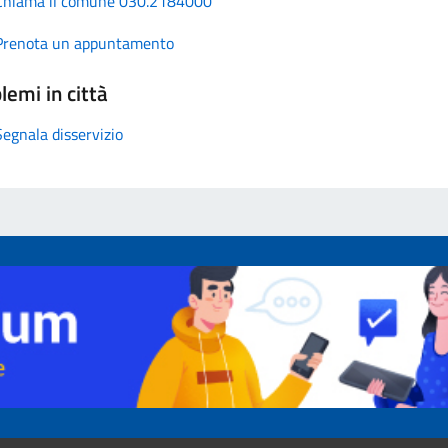
Chiama il comune 030.2184000
Prenota un appuntamento
lemi in città
Segnala disservizio