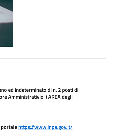
no ed indeterminato di n. 2 posti di
re Amministrativio") AREA degli
 portale
https://www.inpa.gov.it/