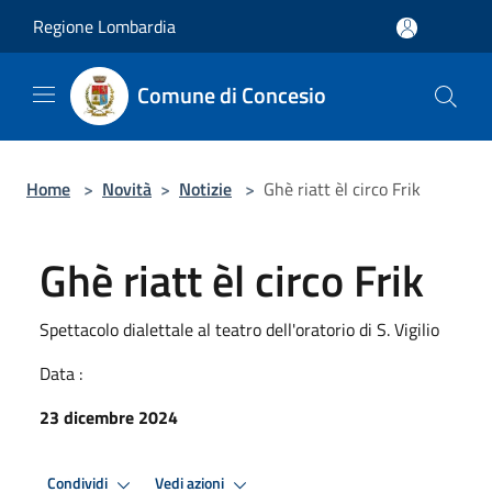
Salta al contenuto principale
Regione Lombardia
Comune di Concesio
Home
>
Novità
>
Notizie
>
Ghè riatt èl circo Frik
Ghè riatt èl circo Frik
Spettacolo dialettale al teatro dell'oratorio di S. Vigilio
Data :
23 dicembre 2024
Condividi
Vedi azioni