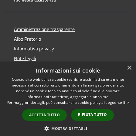
Amministrazione trasparente
Albo Pretorio
Informativa privacy
Note legali
×
Dichiarazione di accessibilità
Informazioni sui cookie
Questo sito web utilizza cookie tecnici e assimilati strettamente
necessari al corretto funzionamento e alla navigazione del sito,
nonché un cookie tecnico analitico al solo fine di elaborare
informazioni statistiche, aggregate e anonime.
RSS
Copyright © 2021 •
Per maggiori dettagli, può consultare la cookie policy al seguente
link
Accessibilità
Comune di Concesio •
Privacy
Powered by
Municipium
•
RIFIUTA TUTTO
ACCETTA TUTTO
Cookie
Accesso redazione
Mappa del sito
MOSTRA DETTAGLI