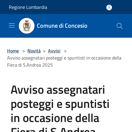
Salta al contenuto principale
Regione Lombardia
Comune di Concesio
Home
>
Novità
>
Avvisi
>
Avviso assegnatari posteggi e spuntisti in occasione della
Fiera di S.Andrea 2025
Avviso assegnatari
posteggi e spuntisti
in occasione della
Fiera di S.Andrea