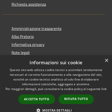
Richiesta assistenza
Amministrazione trasparente
Albo Pretorio
Informativa privacy
Note legali
×
Dichiarazione di accessibilità
Informazioni sui cookie
Questo sito web utilizza cookie tecnici e assimilati strettamente
necessari al corretto funzionamento e alla navigazione del sito,
nonché un cookie tecnico analitico al solo fine di elaborare
informazioni statistiche, aggregate e anonime.
RSS
Copyright © 2021 •
Per maggiori dettagli, può consultare la cookie policy al seguente
link
Accessibilità
Comune di Concesio •
Privacy
Powered by
Municipium
•
RIFIUTA TUTTO
ACCETTA TUTTO
Cookie
Accesso redazione
Mappa del sito
MOSTRA DETTAGLI