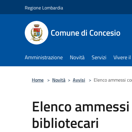
Salta al contenuto principale
Regione Lombardia
Comune di Concesio
Amministrazione
Novità
Servizi
Vivere 
Home
>
Novità
>
Avvisi
>
Elenco ammessi con
Elenco ammessi 
bibliotecari